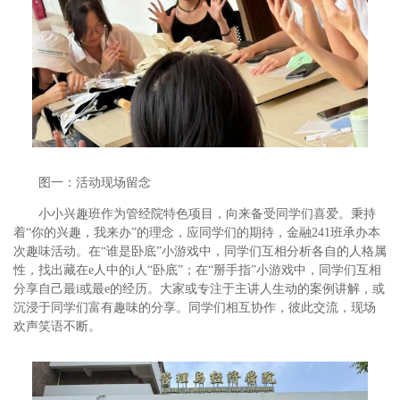
图一：活动现场留念
小小兴趣班作为管经院特色项目，向来备受同学们喜爱。秉持
着“你的兴趣，我来办”的理念，应同学们的期待，金融241班承办本
次趣味活动。在“谁是卧底”小游戏中，同学们互相分析各自的人格属
性，找出藏在e人中的i人“卧底”；在“掰手指”小游戏中，同学们互相
分享自己最i或最e的经历。大家或专注于主讲人生动的案例讲解，或
沉浸于同学们富有趣味的分享。同学们相互协作，彼此交流，现场
欢声笑语不断。