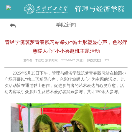
学院新闻
管经学院筑梦青春践习站举办“黏土形塑显心声，色彩疗
愈暖人心”小小兴趣班主题活动
发布者：李佳欣 [发表时间]：2025-05-27 [来源]： [浏览次数]：
275
2025年5月25日下午，管理与经济学院筑梦青春践习站在
怡园小
广场
开展以“粘土形塑显心声，色彩疗愈暖人心” 为主题的活动。此
次活动旨在通过黏土创作，促进参与者的艺术表达与心灵疗愈，活
动内容吸引众多师生及艺术爱好者踊跃参与，共计150余人参与。