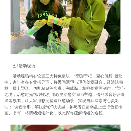
图1活动现场
活动现场精心设置三大特色板块：“塑形于框，聚心所想”板块
中，参与者在专业指导下，将民间泥塑与现代创意融合，经清洁相
框、揉土塑形、切割粘贴等步骤，完成黏土相框创意画制作；“塑心
之境，治愈时光”板块以打造心灵治愈空间为主题，借舒缓音乐营造
温馨氛围，让大家用彩泥塑造疗愈场景，实现自我探索与心灵对
话；“调色绘形，解忧舒心”板块里，参与者在蛋糕盘上进行色彩绘
画、书写，将情绪烦恼外化，以此探寻疏解情绪的途径。