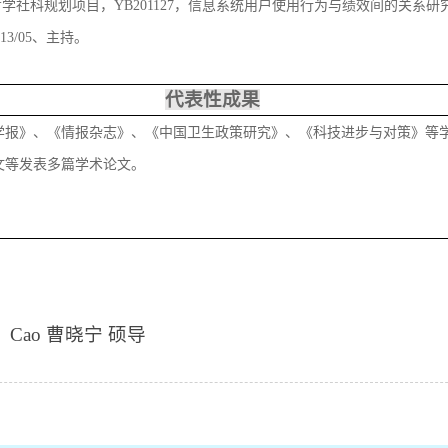
哲学社科规划项目，YB201127，信息系统用户使用行为与绩效间的关系研
2013/05、主持。
代表性成果
学报》、《情报杂志》、《中国卫生政策研究》、《科技进步与对策》等
文等发表多篇学术论文。
：
Cao 曹晓宁 硕导