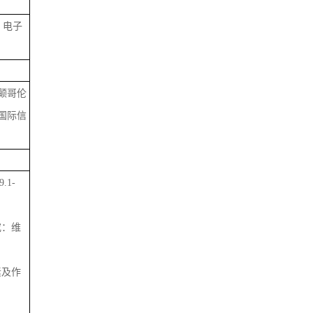
、电子
列颠哥伦
国际信
1-
究：维
素及作