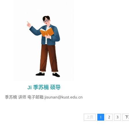
Ji 季苏楠 硕导
季苏楠 讲师 ​电子邮箱:jisunan@kust.edu.cn
上页
1
2
3
下