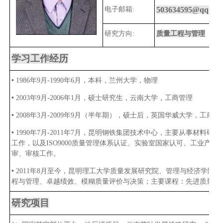
电子邮箱:
503634595@qq.co
研究方向:
质量工程与管理
学习工作经历
•
1986
年9月-
1990
年
6
月，本科，兰州大学，物理
•
2003
年9月-
2006
年
1
月，硕士研究生，云南大学，工商管理
•
2008
年3月
-2009
年9月（半年期），硕士后，英国华威大学，工商管
•
1990
年7月-
2011
年7月，昆明钢铁集团技术中心，主要从事材料研究
工作，以及
ISO9000
质量管理体系认证、实验室国家认可、工业产品
审、审核工作。
•
2011
年8月至今，昆明理工大学质量发展研究院、管理与经济学院，
程与管理、卓越绩效、模糊质量评价与决策；主要课程：先进质量管
研究项目