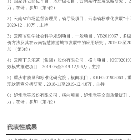
1）国家其它部位平台，地厅级项目，云南茶叶发展战略研究， 2
020-
万，在研，参加（第5位）
2
）云南省市场监督管理局，省厅级项目，云南省标准化发展“十四五”
2
020-12
，1
0
万，主持
3）云南省哲学社会科学规划项目，一般项目，YB2019067，多级HF-TOP
价方法及其在云南智慧旅游城市发展中的应用研究，2019-08至2021-
加 （第3位）
4
）云南下关沱茶（集团）股份有限公司，横向项目，
KKF020190811
效模式推进项目，201
9-05
至201
9-12,9.6
万，主持
5
）重庆市质量和标准化研究院，横向项目，
KKF0201908063
，重庆
现状调查分析研究，201
8-11
至201
9-12,4.8
万，主持
6）泸州老窖股份有限公司，横向项目，泸州老窖全面质量提升，2
01
万，在研，参加（第
2
位）
代表性成果