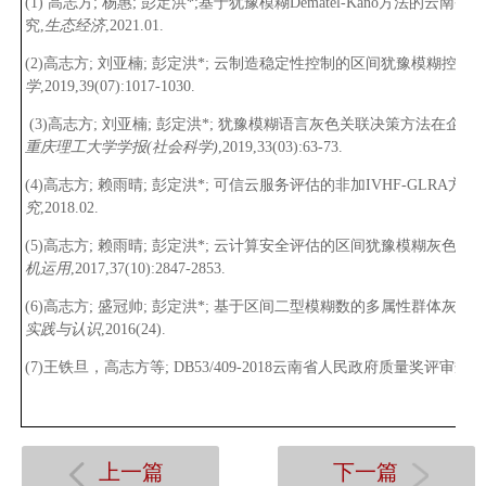
(
1)
高志方;
杨惠
;
彭定洪
*
;
基于犹豫模糊
D
ematel-Kano
方法的云南省智
究
,
生态经济
,
2021.01.
(2)高志方;
刘亚楠;
彭定洪
*
;
云制造稳定性控制的区间犹豫模糊控制图
学
,
2019,39(07):1017-1030.
(
3
)
高志方;
刘亚楠;
彭定洪
*
;
犹豫模糊语言灰色关联决策方法在企业绩
重庆理工大学学报(社会科学)
,
2019,33(03):63-73.
(
4
)
高志方;
赖雨
晴;
彭定洪
*
;
可信云服务评估的非加
IVHF-GLRA
方法
,
究
,
2018.02.
(
5
)
高志方;
赖雨
晴;
彭定洪
*
;
云计算安全评估的区间犹豫模糊灰色妥
机运用
,
2017
,37(10
):
2847
-2853.
(
6
)
高志方;
盛
冠帅;
彭定洪
*
;
基于区间二型模糊数的多属性群体灰色
实践与认识
,
2016(24).
(
7)
王铁旦，高志方等
;
DB53/409-2018
云南省人民政府质量奖评审规范
上一篇
下一篇