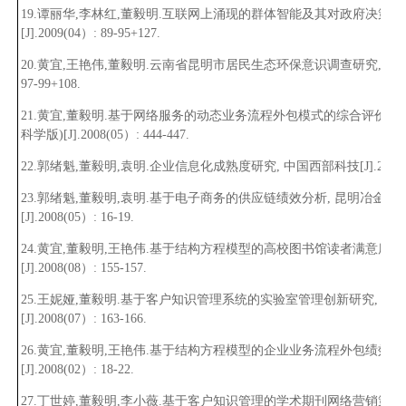
19.谭丽华
,
李林红
,
董毅明.互联网上涌现的群体智能及其对政府决策的影
[J].2009(04）: 89-95+127.
20.黄宜
,
王艳伟
,
董毅明.云南省昆明市居民生态环保意识调查研究, 四川环境[J
97-99+108.
21.黄宜
,
董毅明.基于网络服务的动态业务流程外包模式的综合评价, 
科学版)[J].2008(05）: 444-447.
22.郭绪魁
,
董毅明
,
袁明.企业信息化成熟度研究, 中国西部科技[J].2008(27）
23.郭绪魁
,
董毅明
,
袁明.基于电子商务的供应链绩效分析, 昆明冶金高
[J].2008(05）: 16-19.
24.黄宜
,
董毅明
,
王艳伟.基于结构方程模型的高校图书馆读者满意度评价
[J].2008(08）: 155-157.
25.王妮娅
,
董毅明.基于客户知识管理系统的实验室管理创新研究, 实
[J].2008(07）: 163-166.
26.黄宜
,
董毅明
,
王艳伟.基于结构方程模型的企业业务流程外包绩效评价
[J].2008(02）: 18-22.
27.丁世婷
,
董毅明
,
李小薇.基于客户知识管理的学术期刊网络营销策略,