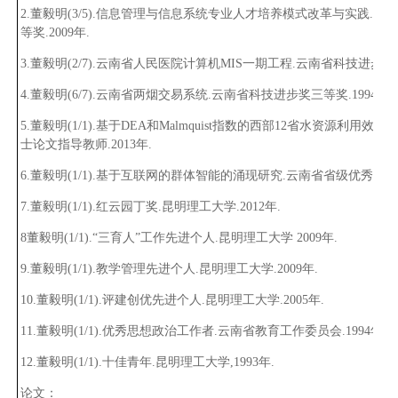
2
.董毅明
(
3
/
5
)
.信息管理与信息系统专业人才培养模式改革与实践.云
等奖.
2009
年.
3
.董毅明
(
2
/
7
)
.云南省人民医院计算机MIS一期工程.云南省科技进步奖
4
.董毅明
(6/
7
)
.云南省两烟交易系统.云南省科技进步奖三等奖.
1994
年.
5
.董毅明
(
1
/
1
)
.基于DEA和Malmquist指数的西部12省水资源利用效
士论文指导教师.
2013
年.
6
.董毅明
(
1
/
1
)
.基于互联网的群体智能的涌现研究.云南省省级优秀硕士
7
.董毅明
(
1
/
1
)
.红云园丁奖.昆明理工大学.2012年.
8
董毅明
(
1
/
1
)
.“三育人”工作先进个人.昆明理工大学 2009年.
9
.董毅明
(
1
/
1
)
.教学管理先进个人.昆明理工大学.
2009
年.
10
.董毅明
(
1
/
1
)
.评建创优先进个人.昆明理工大学.
2005
年.
11
.董毅明
(
1
/
1
)
.优秀思想政治工作者.云南省教育工作委员会.
1994
年.
12
.董毅明
(
1
/
1
)
.十佳青年.昆明理工大学,
1993
年.
论文：