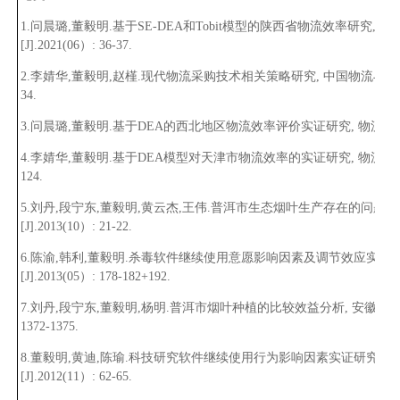
1.问晨璐
,
董毅明.基于SE-DEA和Tobit模型的陕西省物流效率研究, 
[J].2021(06）: 36-37.
2.李婧华
,
董毅明
,
赵槿.现代物流采购技术相关策略研究, 中国物流与采购[J].2
34.
3.问晨璐
,
董毅明.基于DEA的西北地区物流效率评价实证研究, 物流科技[J].20
4.李婧华
,
董毅明.基于DEA模型对天津市物流效率的实证研究, 物流科技[J].2
124.
5.刘丹
,
段宁东
,
董毅明
,
黄云杰
,
王伟.普洱市生态烟叶生产存在的问题及
[J].2013(10）: 21-22.
6.陈渝
,
韩利
,
董毅明.杀毒软件继续使用意愿影响因素及调节效应实证研
[J].2013(05）: 178-182+192.
7.刘丹
,
段宁东
,
董毅明
,
杨明.普洱市烟叶种植的比较效益分析, 安徽农业科学[J
1372-1375.
8.董毅明
,
黄迪
,
陈瑜.科技研究软件继续使用行为影响因素实证研究, 
[J].2012(11）: 62-65.