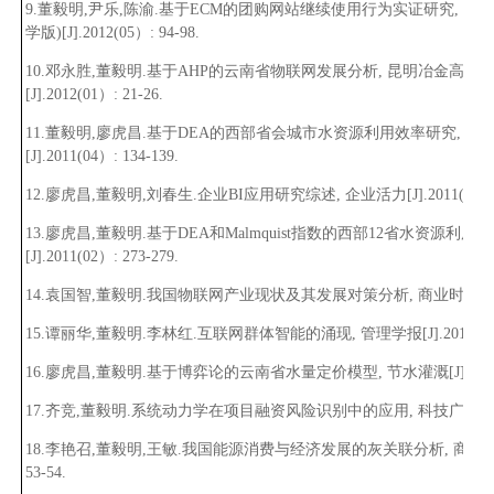
9.董毅明
,
尹乐
,
陈渝.基于ECM的团购网站继续使用行为实证研究, 华
学版)[J].2012(05）: 94-98.
10.邓永胜
,
董毅明.基于AHP的云南省物联网发展分析, 昆明冶金高等
[J].2012(01）: 21-26.
11.董毅明
,
廖虎昌.基于DEA的西部省会城市水资源利用效率研究, 水
[J].2011(04）: 134-139.
12.廖虎昌
,
董毅明
,
刘春生.企业BI应用研究综述, 企业活力[J].2011(03）: 
13.廖虎昌
,
董毅明.基于DEA和Malmquist指数的西部12省水资源利用
[J].2011(02）: 273-279.
14.袁国智
,
董毅明.我国物联网产业现状及其发展对策分析, 商业时代[J].2011
15.谭丽华
,
董毅明.李林红.互联网群体智能的涌现, 管理学报[J].2010(12）: 
16.廖虎昌
,
董毅明.基于博弈论的云南省水量定价模型, 节水灌溉[J].2010(10
17.齐竞
,
董毅明.系统动力学在项目融资风险识别中的应用, 科技广场[J].2010(
18.李艳召
,
董毅明
,
王敏.我国能源消费与经济发展的灰关联分析, 商场现代化[J
53-54.