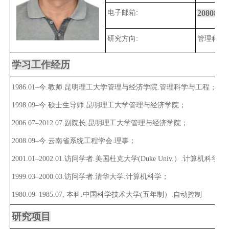
电子邮箱:
2
080884
研究方向:
管理科学
学习工作经历
1986
.
01
–今.教师.昆明理工大学管理与经济学院.管理科学与工程；
1998
.
09
–今.硕士生导师.昆明理工大学管理与经济学院；
2006
.
07
–2
012
.0
7
.副院长.昆明理工大学管理与经济学院；
2008
.
09
–今.云南省系统工程学会.理事；
2001
.
01
–
2002
.
01
.访问学者.美国杜克大学(
Duke Univ.
）.计算机科学；
1999
.
03
–
2000
.
03
.访问学者.清华大学.计算机科学；
1980
.
09
–
1985
.
07,
本科.中国科学技术大学(五年制）.自动控制
研究项目