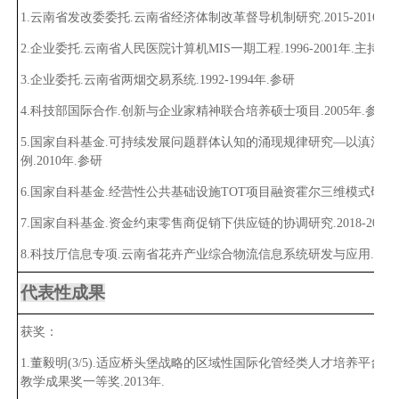
1.云南省发改委委托.云南省经济体制改革督导机制研究.201
5
-20
16
年.
2
.企业委托.云南省人民医院计算机MIS一期工程.1
996-2001
年.主持
3
.企业委托.云南省两烟交易系统.1
992-1994
年.参研
4
.科技部国际合作.创新与企业家精神联合培养硕士项目.2005年.参研
5
.国家自科基金.可持续发展问题群体认知的涌现规律研究—以滇池
例.2010年.参研
6
.国家自科基金.经营性公共基础设施TOT项目融资霍尔三维模式研究.2
7
.国家自科基金.资金约束零售商促销下供应链的协调研究.2018-2021
8
.科技厅信息专项.云南省花卉产业综合物流信息系统研发与应用.
2005
代表性成果
获奖：
1
.董毅明
(
3
/
5
)
.适应桥头堡战略的区域性国际化管经类人才培养平台创
教学成果奖一等奖.
2013
年.