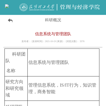
科研概况
信息系统与管理团队
发布者： [发表时间]：2021-10-19 [来源]： [浏览次数]：
3376
科研团
队
信息系统与管理团队
名称
研究方向
管理信息系统，
IS/IT
行为，知识管
和研究领
理，商务智能
域