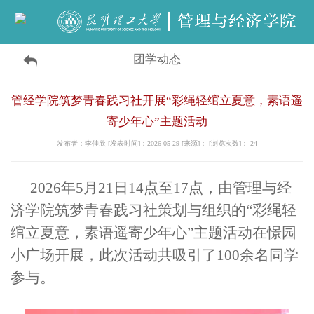
团学动态
管经学院筑梦青春践习社开展“彩绳轻绾立夏意，素语遥
寄少年心”主题活动
发布者：李佳欣 [发表时间]：2026-05-29 [来源]： [浏览次数]：
24
2026年5月
21日14点至17点
，
由
管理与经
济学院筑梦青春践习社
策划与组织的
“彩绳轻
绾立夏意，素语遥寄少年心”主题活动
在
憬园
小广场
开展
，
此次活动共吸引了100余名同学
参与。