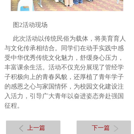
图
2
活动现场
此次活动以传统民俗为载体，将美
育育人
与文化传承相结合。同学们在动手实践中感
受中华优秀传统文化魅力，舒缓身心压力，
丰富课余生活。活动不仅充分展现
了
管经学
子积极向上的青春风貌，还厚植了青年学子
的
感恩之心
与
家国情怀
，为校园文化建设注
入活力，引导广大青年以奋进姿态奔赴
强国
征程。
上一篇
下一篇