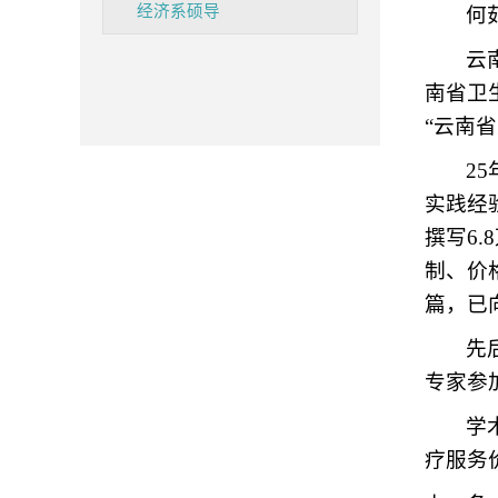
经济系硕导
何
云
南省卫
“云南
2
实践经
撰写6
制、价
篇，已
先
专家参
学
疗服务