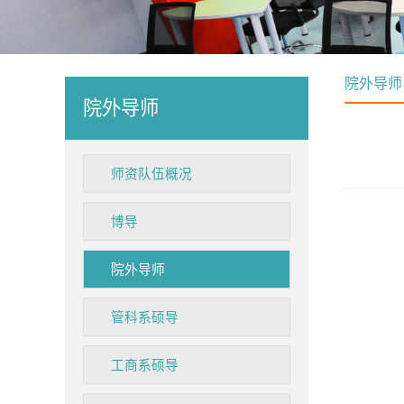
院外导师
院外导师
师资队伍概况
博导
院外导师
管科系硕导
工商系硕导