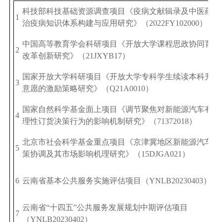
科技部科技基础资源调查
项目
《疫病文献辑录及中医药防
1
治疫病知识体系构建与应用研究》（
2022FY102000
）
中国高等教育学会
科研项目
《开放大学课程思政协同育人
2
改革创新研究》（
21JXYB17
）
国家开放大学科研项目《开放大学专科学生续读本科升学
3
意愿的激励策略研究》（
Q21A0010
）
国家自然科学基金面上项目《调节聚焦对新能源汽车有限
4
理性订货决策行为的影响机制研究》（
71372018
）
北京市社会科学基金重点项目《京津冀地区新能源汽车政
5
策协调及其市场影响机理研究》（
15DJGA021
）
6
云南省基本公共服务实施评估项目（
YNLB20230403
）
云南省“十四五”公共服务发展规划中期评估项目
7
（
YNLB20230402
）