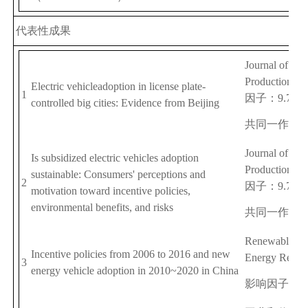
代表性成果
Journal of Cle
Production
，
Electric vehicle
adoption in license plate-
1
因子：
9.7
，
controlled big cities: Evidence from Beijing
共同一作
Journal of Cle
Is subsidized electric vehicles adoption
Production
，
sustainable: Consumers' perceptions and
2
因子：
9.7
，
motivation toward incentive policies,
environmenta
l benefits, and risks
共同一作
Renewable and
Incentive policies from 2006 to 2016 and new
Energy Revie
3
energy vehicle adoption in 2010~2020 in China
影响因子：
1