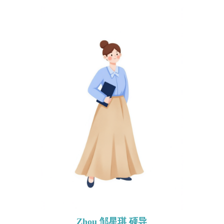
Zhou 邹星琪 硕导