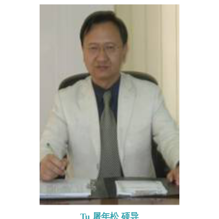
Tu 屠年松 硕导