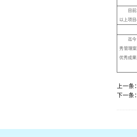
目前
以上项目
迄今
秀管理案
优秀成果
上一条
下一条