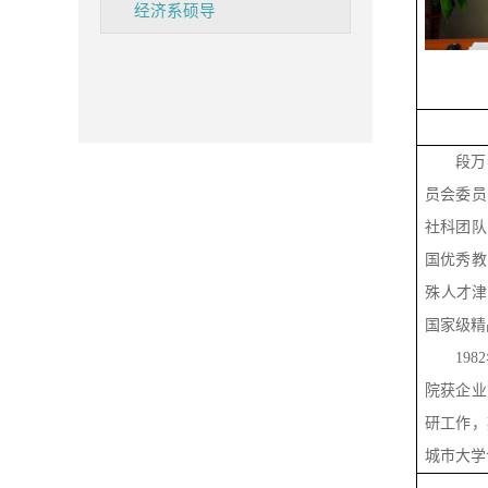
经济系硕导
段万
员会委员
社科团队
国优秀教
殊人才津
国家级精
19
院获企业
研工作，
城市大学