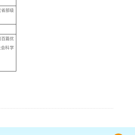
成省部级
国百篇优
社会科学