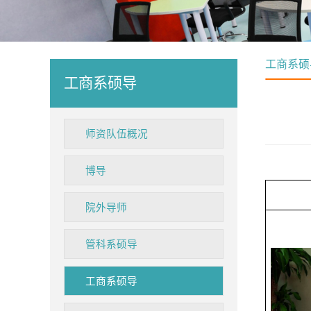
工商系硕
工商系硕导
师资队伍概况
博导
院外导师
管科系硕导
工商系硕导