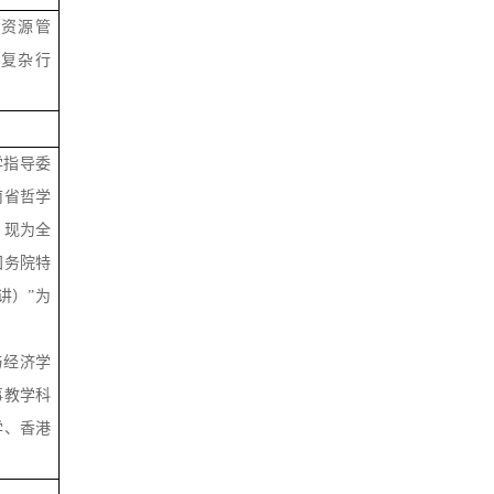
资源管
复杂行
学指导委
南省哲学
。现为全
国务院特
讲）”为
与经济学
事教学科
学、香港