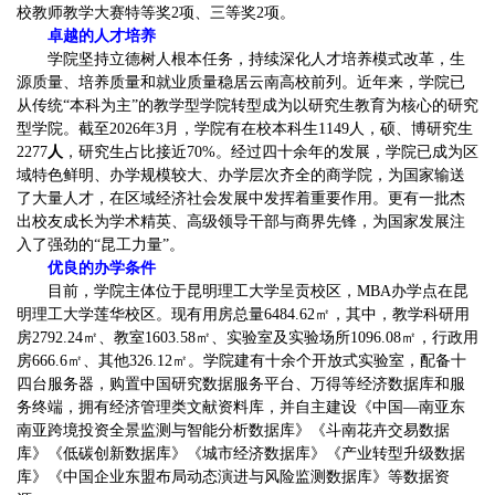
校教师教学大赛特等奖2项、三等奖2项。
卓越的人才培养
学院坚持立德树人根本任务，持续深化人才培养模式改革，生
源质量、培养质量和就业质量稳居云南高校前列。近年来，学院已
从传统“本科为主”的教学型学院转型成为以研究生教育为核心的研究
型学院。截至2026年
3
月，学院有在校本科生1
149
人，硕、博研究生
2
2
7
7
人
，研究生占比接近70%。经过四十余年的发展，学院已成为区
域特色鲜明、办学规模较大、办学层次齐全的商学院，为国家输送
了大量人才，在区域经济社会发展中发挥着重要作用。更有一批杰
出校友成长为学术精英、高级领导干部与商界先锋，为国家发展注
入了强劲的“昆工力量”。
优良的办学条件
目前，学院主体位于昆明理工大学呈贡校区，MBA办学点在昆
明理工大学莲华校区。
现有用房总量6484.62
㎡
，其中，教学科研用
房
2792.24
㎡
、教室
1603.58
㎡
、实验室及实验场所
1096.08
㎡
，行政用
房
666.6
㎡
、其他
326.12
㎡
。学院建有十余个开放式实验室，配备十
四台服务器，购置中国研
究数据服务平台、万得等经济数据库和服
务终端，拥有经济管理类文献资料库，并自主建设《中国—南亚东
南亚跨境投资全景监测与智能分析数据库》《斗南花卉交易数据
库》《低碳创新数据库》《城市经济数据库》《产业转型升级数据
库》《中国企业东盟布局动态演进与风险监测数据库》等数据资