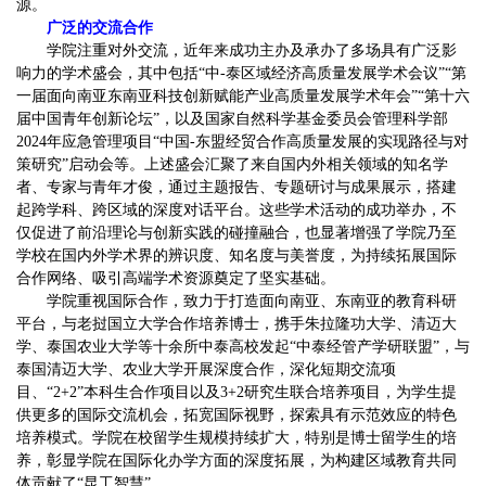
源。
广泛的交流合作
学院注重对外交流，近年来成功主办及承办了多场具有广泛影
响力的学术盛会，其中包括“中-泰区域经济高质量发展学术会议”“第
一届面向南亚东南亚科技创新赋能产业高质量发展学术年会”“第十六
届中国青年创新论坛”，以及国家自然科学基金委员会管理科学部
2024年应急管理项目“中国-东盟经贸合作高质量发展的实现路径与对
策研究”启动会等。上述盛会汇聚了来自国内外相关领域的知名学
者、专家与青年才俊，通过主题报告、专题研讨与成果展示，搭建
起跨学科、跨区域的深度对话平台。这些学术活动的成功举办，不
仅促进了前沿理论与创新实践的碰撞融合，也显著增强了学院乃至
学校在国内外学术界的辨识度、知名度与美誉度，为持续拓展国际
合作网络、吸引高端学术资源奠定了坚实基础。
学院重视国际合作，致力于打造面向南亚、东南亚的教育科研
平台，与老挝国立大学合作培养博士，携手朱拉隆功大学、清迈大
学、泰国农业大学等十余所
中泰高校发起“中泰经管产学研联盟”，与
泰国清迈大学、农业大学开展深度合作，深化短期交流项
目、“2+2”本科生合作项目以及3+2研究生联合培养项目，为学生提
供更多的国际交流机会，拓宽国际视野，探索具有示范效应的特色
培养模式。学院在校留学生规模持续扩大，特别是博士留学生的培
养，彰显学院在国际化办学方面的深度拓展，为构建区域教育共同
体贡献了“昆工智慧”。