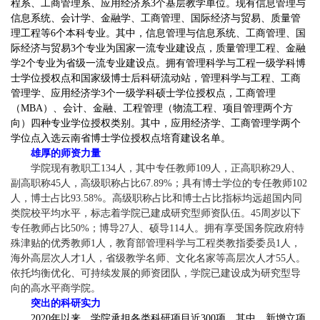
程系、工商管理系、应用经济系3个基层教学单位。现有信息管理与
信息系统、会计学、金融学、工商管理、国际经济与贸易、质量管
理工程等6个本科专业。其中，信息管理与信息系统、工商管理、国
际经济与贸易3个专业为国家一流专业建设点，质量管理工程、金融
学2个专业为省级一流专业建设点。拥有管理科学与工程一级学科博
士学位授权点和国家级博士后科研流动站，管理科学与工程、工商
管理学、应用经济学3个一级学科硕士学位授权点，工商管理
（MBA）、会计、金融、工程管理（物流工程、项目管理两个方
向）四种专业学位授权类别。其中，应用经济学、工商管理学两个
学位点入选云南省博士学位授权点培育建设名单。
雄厚的师资力量
学院现有教职工134人，其中专任教师109人，正高职称29人、
副高职称45人，高级职称占比67.89%；具有博士学位的专任教师102
人，博士占比93.58%。高级职称占比和博士占比指标均远超国内同
类院校平均水平，标志着学院已建成研究型师资队伍。45周岁以下
专任教师占比50%；博导27人、
硕导
114人。拥有享受国务院政府特
殊津贴的优秀教师1人，教育部管理科学与工程
类教指委
委员1人，
海外高层次人才1人，省级教学名师、文化名家等高层次人才55人。
依托均衡优化、可持续发展的师资团队，学院已建设成为研究型导
向的高水平商学院。
突出的科研实力
2020年以来，学院承担各类科研项目近300项。其中，新增立项