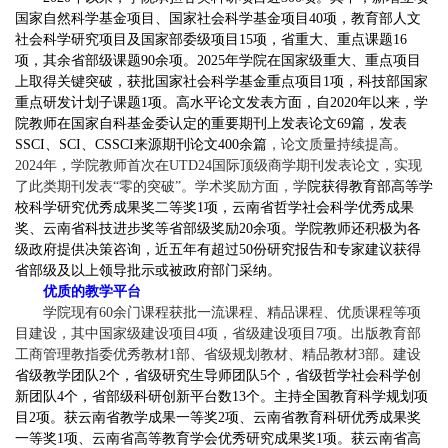
国家自然科学基金项目、国家社会科学基金项目40项，教育部人文
社会科学研究项目及国家部委级项目15项，省重大、重点课题16
项，其余省部级课题90余项。2025年学院在国家级重大、重点项目
上取得关键突破，获
批国家
社会科学基金重点项目1项，科技
部国家
重点研发计划子课题1项。高水平论文发表方面，自2020年以来，学
院教师在国家自科基金委认定的重要期刊上发表论文69篇，发表
SSCI、SCI、CSSCI来源期刊论文400余篇
，论文质量持续提高。
2024年，学院教师首次在UTD24国际
顶级商
学期刊发表论文，实现
了此类期刊发表“零的突破”。学术奖励方面，学
院获得教育部高等学
校科学研究优秀成果奖二等奖1项，云南省哲学社会科学优秀成果
奖、云南省科技进步奖等省部级奖励20余项。学院教师还积极为各
级政府提供决策咨询，近五年有超过50份研究报告和专家建议获得
省部级及以上领导批示或被政府部门采纳。
优质的教学平台
学院现有60余门
课程获
批一流课程、精品课程、优质课程等项
目建设，其中国家级建设项目4项，省级建设项目7项。出版教育部
工商管理
教指委优秀
教材1部、省级规划教材、精品教材3部。建设
省级教学团队2个，省级研究生导师团队5个，省级哲学社会科学创
新团队4个，
省部级科研创新平台数
13
个
。主持全国教育科学规划项
目2项。获云南省教学成果一等奖2项、云南省教育科研优秀成果奖
一等奖1项、云南省高等教育学会优秀研究成果奖1项。获云南省高