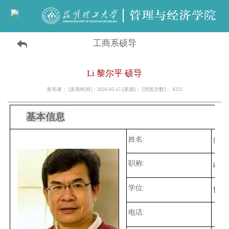
工商系硕导
Li 黎尔平 硕导
发布者： [发表时间]：2026-05-15 [来源]： [浏览次数]：
4322
基本信息
姓名:
黎尔
职称:
教授
学位:
博士
电话: