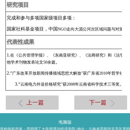
研究项目
完成和参与多项国家级项目多项
：
国家社科基金项目
，
中国
NGO
走向大湄公河次区域问题与对策研
代表性成果
1
.
在《公共管理学报》、《东南亚研究》、《法商研究》和《法学》
。
他学术刊物发表论文
50
余篇
2.“
广东改革开放新闻传播领域思想大解放
”
获广东省
2010
年哲学社科
3.“
。
云南电力外送价格研究
”
获
2008
年云南省科学技术三等奖
上一篇
下一篇
电脑版
学校版权所有：昆明理工大学管理与经济学院 |地址：云南省昆明市呈贡区景明