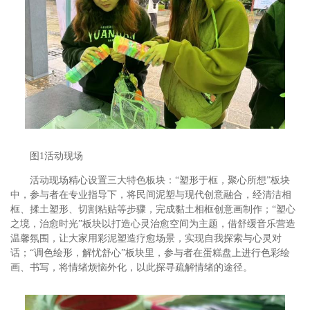
图1活动现场
活动现场精心设置三大特色板块：“塑形于框，聚心所想”板块
中，参与者在专业指导下，将民间泥塑与现代创意融合，经清洁相
框、揉土塑形、切割粘贴等步骤，完成黏土相框创意画制作；“塑心
之境，治愈时光”板块以打造心灵治愈空间为主题，借舒缓音乐营造
温馨氛围，让大家用彩泥塑造疗愈场景，实现自我探索与心灵对
话；“调色绘形，解忧舒心”板块里，参与者在蛋糕盘上进行色彩绘
画、书写，将情绪烦恼外化，以此探寻疏解情绪的途径。