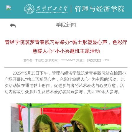
学院新闻
管经学院筑梦青春践习站举办“黏土形塑显心声，色彩疗
愈暖人心”小小兴趣班主题活动
发布者：李佳欣 [发表时间]：2025-05-27 [来源]： [浏览次数]：
276
2025年5月25日下午，管理与经济学院筑梦青春践习站在
怡园小
广场
开展以“粘土形塑显心声，色彩疗愈暖人心” 为主题的活动。此
次活动旨在通过黏土创作，促进参与者的艺术表达与心灵疗愈，活
动内容吸引众多师生及艺术爱好者踊跃参与，共计150余人参与。