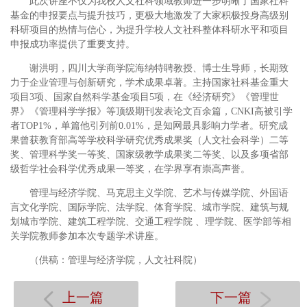
此次讲座不仅为我校人文社科领域教师进一步明晰了国家社科
基金的申报要点与提升技巧，更极大地激发了大家积极投身高级别
科研项目的热情与信心，为提升学校人文社科整体科研水平和项目
申报成功率提供了重要支持。
谢洪明，四川大学商学院海纳特聘教授、博士生导师，长期致
力于企业管理与创新研究，学术成果卓著。主持国家社科基金重大
项目3项、国家自然科学基金项目5项，在《经济研究》《管理世
界》《管理科学学报》等顶级期刊发表论文百余篇，CNKI高被引学
者TOP1%，单篇他引列前0.01%，是知网最具影响力学者。研究成
果曾获教育部高等学校科学研究优秀成果奖（人文社会科学）二等
奖、管理科学奖一等奖、国家级教学成果奖二等奖、以及多项省部
级哲学社会科学优秀成果一等奖，在学界享有崇高声誉。
管理与经济学院、马克思主义学院、艺术与传媒学院、外国语
言文化学院、国际学院、法学院、体育学院、城市学院、建筑与规
划城市学院、建筑工程学院、交通工程学院 、理学院、医学部等相
关学院教师参加本次专题学术讲座。
（供稿：管理与经济学院，人文社科院）
上一篇
下一篇