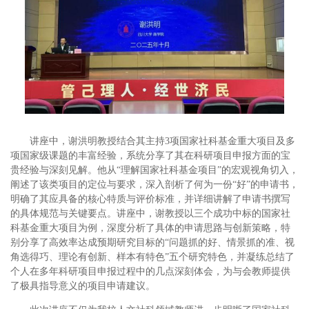
讲座中，谢洪明教授结合其主持3项国家社科基金重大项目及多
项国家级课题的丰富经验，系统分享了其在科研项目申报方面的宝
贵经验与深刻见解。他从“理解国家社科基金项目”的宏观视角切入，
阐述了该类项目的定位与要求，深入剖析了何为一份“好”的申请书，
明确了其应具备的核心特质与评价标准，并详细讲解了申请书撰写
的具体规范与关键要点。讲座中，谢教授以三个成功中标的国家社
科基金重大项目为例，深度分析了具体的申请思路与创新策略，特
别分享了高效率达成预期研究目标的“问题抓的好、情景抓的准、视
角选得巧、理论有创新、样本有特色”五个研究特色，并凝练总结了
个人在多年科研项目申报过程中的几点深刻体会，为与会教师提供
了极具指导意义的项目申请建议。