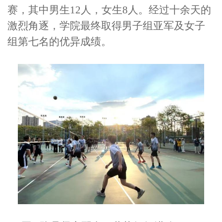
赛，
其中
男生
1
2
人
，
女生
8人
。经过十余天的
激烈角逐，学院最终
取得
男子组
亚军
及女子
组第七名的优异成绩。