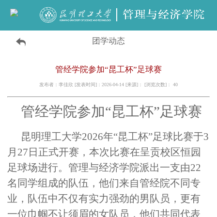
团学动态
管经学院参加“昆工杯”足球赛
发布者：李佳欣 [发表时间]：2026-04-14 [来源]： [浏览次数]：
40
管经学院参加
“
昆工杯
”
足球赛
昆明理工大学2026年“
昆工杯
”
足球比赛
于3
月27日正式开赛，本次比赛
在呈贡校区恒园
足球场
进行
。管理与经济学院派出一支由22
名
同学组成的队伍，他们
来自
管经院
不同专
业，队伍中不仅有实力强劲的男队员，更有
一位巾帼不让须眉的女队员，他们共同代表