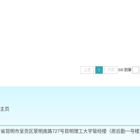
上页
1
下页
0/0
到第
主页
昆明市呈贡区景明南路727号昆明理工大学管经楼（原后勤一号楼）电话