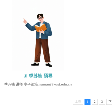
Ji 季苏楠 硕导
季苏楠 讲师 ​电子邮箱:jisunan@kust.edu.cn
上页
1
2
3
下