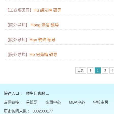
【工商系硕导】
Hu 胡元林 硕导
【院外导师】
Hong 洪洁 硕导
【院外导师】
Han 韩玮 硕导
【院外导师】
He 何茹梅 硕导
上页
1
2
3
4
快速入口 ：
师生信息服 ...
友情链接
：
易班网
东盟中心
MBA中心
学校主页
历史访问人数 ：
0002993177