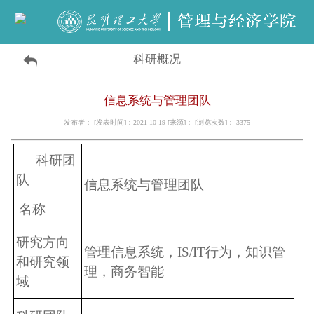
科研概况
信息系统与管理团队
发布者： [发表时间]：2021-10-19 [来源]： [浏览次数]：
3375
科研团
队
信息系统与管理团队
名称
研究方向
管理信息系统，
IS/IT
行为，知识管
和研究领
理，商务智能
域