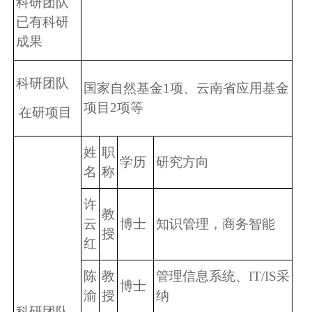
科研团队
已有科研
成果
科研团队
国家自然基金
1
项、云南省应用基金
项目
2
项
等
在研项目
姓
职
学历
研究方向
名
称
许
教
云
博士
知识管理，商务智能
授
红
陈
教
管理信息系统、
IT/IS
采
博士
渝
授
纳
科研团队