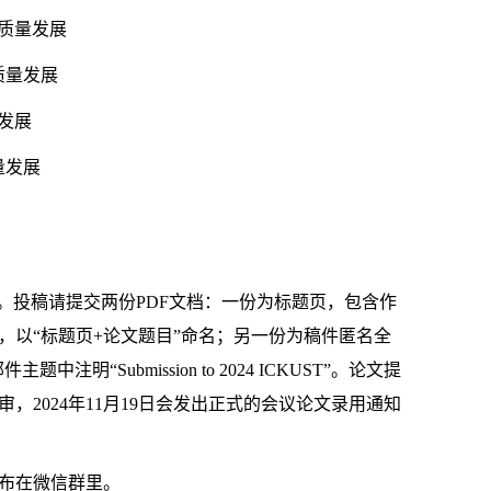
质量发展
质量发展
发展
量发展
。投稿请提交两份
PDF
文档：一份为标题页，包含作
，以“标题页
+
论文题目”命名；
另一份为稿件匿名全
邮件主题中注明“
Submission to 2024 ICKUST
”。论文提
审，
2024
年
11
月
19
日会发出正式的会议论文录用通知
布在微信群里
。