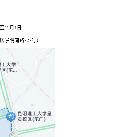
至
12
月
1
日
区景明南路
727
号）