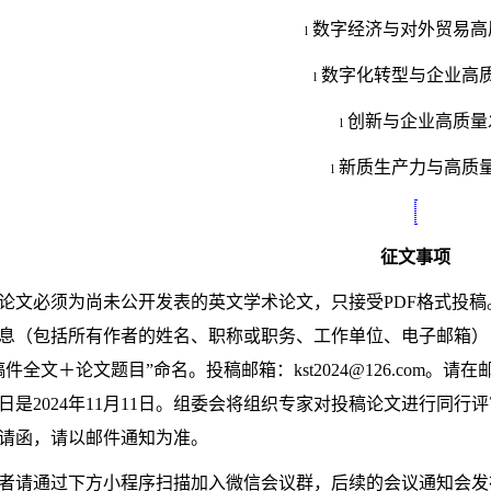
数字经济与对外贸易高
l
数字化转型与企业高
l
创新与企业高质量
l
新质生产力与高质
l
征文事项
论文必须为尚未公开发表的英文学术论文，只接受
PDF
格式投稿
息（包括所有作者的姓名、职称或职务、工作单位、电子邮箱）
稿件全文＋论文题目”命名。投稿邮箱：
kst2024@126.com
。请在
日是
2024
年
1
1
月
11
日。组委会将组织专家对投稿论文进行同行评
请函，
请
以邮件通知为准。
者请
通过下方小程序扫
描加入微信会议群
，
后续的会议通知会发