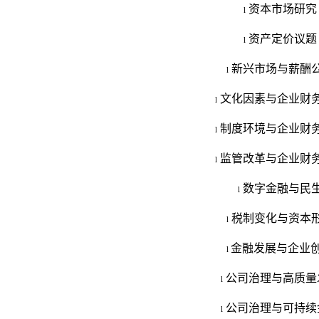
资本市场研究
l
资产定价议题
l
新兴市场与薪酬
l
文化因素
与
企业
财
l
制度
环境与企业
财
l
监管改革
与
企业财
l
数字金融与民
l
税制变化与资本
l
金融发展与企业
l
公司治理与高质量
l
公司治理与可持续
l