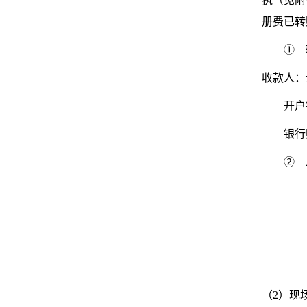
执（见附
册费已转
①
收款人：
开户
银行
②
（
2
）
现