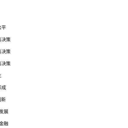
公平
务
决策
务决策
务决策
生
形成
创新
发展
金融