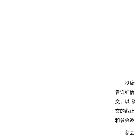
投稿
者详细信
文
，以“
交的截止
和参会邀
参会