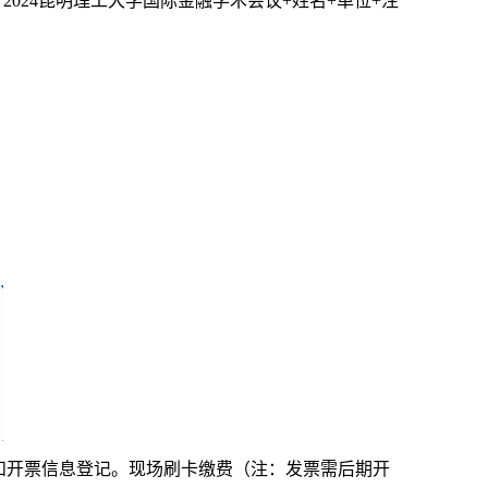
“
2024
昆明理工大学国际金融学术会议
+
姓名
+
单位
+
注
和开票信息登记。现场刷卡缴费（注：发票需后期开