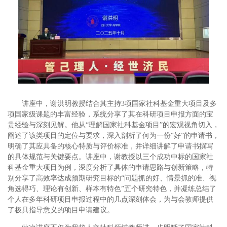
讲座中，谢洪明教授结合其主持3项国家社科基金重大项目及多
项国家级课题的丰富经验，系统分享了其在科研项目申报方面的宝
贵经验与深刻见解。他从“理解国家社科基金项目”的宏观视角切入，
阐述了该类项目的定位与要求，深入剖析了何为一份“好”的申请书，
明确了其应具备的核心特质与评价标准，并详细讲解了申请书撰写
的具体规范与关键要点。讲座中，谢教授以三个成功中标的国家社
科基金重大项目为例，深度分析了具体的申请思路与创新策略，特
别分享了高效率达成预期研究目标的“问题抓的好、情景抓的准、视
角选得巧、理论有创新、样本有特色”五个研究特色，并凝练总结了
个人在多年科研项目申报过程中的几点深刻体会，为与会教师提供
了极具指导意义的项目申请建议。