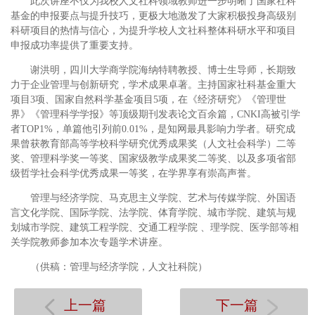
此次讲座不仅为我校人文社科领域教师进一步明晰了国家社科
基金的申报要点与提升技巧，更极大地激发了大家积极投身高级别
科研项目的热情与信心，为提升学校人文社科整体科研水平和项目
申报成功率提供了重要支持。
谢洪明，四川大学商学院海纳特聘教授、博士生导师，长期致
力于企业管理与创新研究，学术成果卓著。主持国家社科基金重大
项目3项、国家自然科学基金项目5项，在《经济研究》《管理世
界》《管理科学学报》等顶级期刊发表论文百余篇，CNKI高被引学
者TOP1%，单篇他引列前0.01%，是知网最具影响力学者。研究成
果曾获教育部高等学校科学研究优秀成果奖（人文社会科学）二等
奖、管理科学奖一等奖、国家级教学成果奖二等奖、以及多项省部
级哲学社会科学优秀成果一等奖，在学界享有崇高声誉。
管理与经济学院、马克思主义学院、艺术与传媒学院、外国语
言文化学院、国际学院、法学院、体育学院、城市学院、建筑与规
划城市学院、建筑工程学院、交通工程学院 、理学院、医学部等相
关学院教师参加本次专题学术讲座。
（供稿：管理与经济学院，人文社科院）
上一篇
下一篇