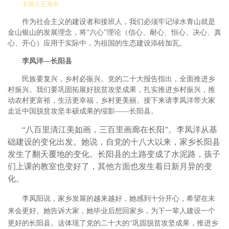
主讲人王海东
作为社会主义的建设者和接班人，我们必须牢记绿水青山就是
金山银山的发展理念，将
“六心”理论（信心、耐心、恒心、决心、真
心、开心）应用于实际中，为祖国的生态建设添砖加瓦。
李凤洋
—长阳县
民族要复兴，乡村必振兴。党的二十大报告指出，全面推进乡
村振兴。我们要巩固拓展好脱贫攻坚成果，扎实推进乡村振兴，推
动农村更富裕，生活更幸福，乡村更美丽。接下来请李凤洋带大家
走近中国脱贫攻坚丰硕成果的缩影
——长阳县。
“八百里清江美如画，三百里画廊在长阳”。李凤洋从基
础建设的变化出发。她说，自党的十八大以来，家乡长阳县
发生了翻天覆地的变化。长阳县的土路变成了水泥路，孩子
们上课的教室也变好了，其他方面也发生着日新月异的变
化。
李凤阳说，家乡发展的越来越好，她感到十分开心，希望在未
来会更好。她告诉大家，她毕业后想回家乡，为下一辈人建设一个
更好的长阳县。这体现了党的二十大的
“巩固脱贫攻坚成果，推进乡