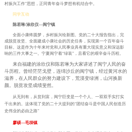
村振兴工作”思想，正同青年奋斗梦想有机结合中。
同学互动
陈若琳
/涂欣仪—闽宁镇
全面小康终圆梦，乡村振兴绘新图。
党的二十大报告指出，完
成脱贫攻坚、全面建成小康社会的历史任务，实现第一个百年奋斗
目标。这是作为十年来对党和人民事业具有重大现实意义和深远影
响的三件大事之一。宁夏闽宁着
“绿装”，且看它的艰辛奋斗历程。
来自福建的涂欣仪和陈若琳为大家讲述了闽宁人民的奋
斗历程。曾经茫茫戈壁，连绵沙丘的闽宁镇，经过黄河水的
滋养，在人民群众的努力建设下，荒漠变绿洲，山河换新
颜。脱贫攻坚成绩斐然。
从无到有，从贫到富，闽宁巨变是一个个人、一双双手实打实
干出来的。这体现了党的二十大提到的
“团结奋斗是中国人民创造历
史伟业的必由之路”
廖硕
—毛坝镇