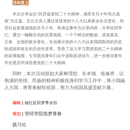
活动意义
本次分享会以
“踔厉奋发悟二十大精神，感受非凡十年伟大成
就”为主题。五位主讲人通过讲述党的十八大以来家乡生活变化，经
济社会发展成就的非凡十年。将身边事作为分享内容，分享给同学
们。通过一幅幅生动的实景画面、一个个鲜活的数据，讲述真实、
立体、全面的家乡变化，生动展示党的十八大以来我国取得的历史
性成就和发生的历史性变革。营造了深入学习贯彻党的二十大精神
的浓厚氛围，引导团员青年们从中汲取前进动力，进一步推动青年
学生团员学深悟透党的二十大精神。
同时，本次活动鼓励大家树理想、长本领、练修养，以
饱满的热情、昂扬的精神积极投身到学习工作中，将小我融
入大我，将青春献给祖国，努力为祖国昌盛贡献力量。
编辑
｜
杨红廷
田梦季永恒
管经学院筑梦青春
策划
｜
践习社