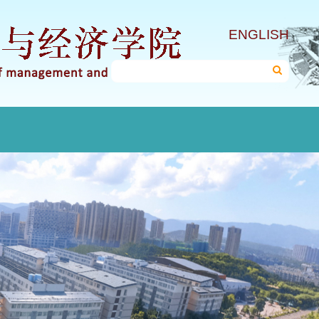
ENGLISH