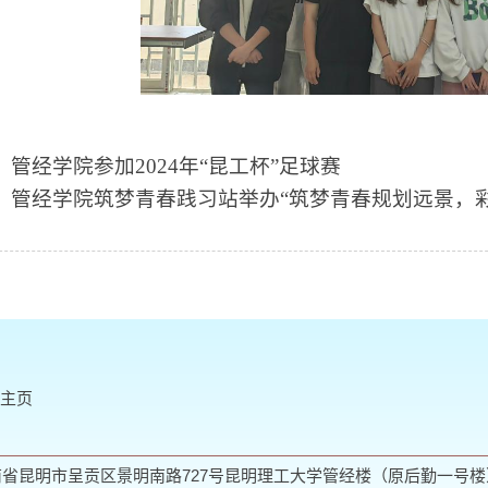
：
管经学院参加2024年“昆工杯”足球赛
：
管经学院筑梦青春践习站举办“筑梦青春规划远景，
主页
昆明市呈贡区景明南路727号昆明理工大学管经楼（原后勤一号楼）电话