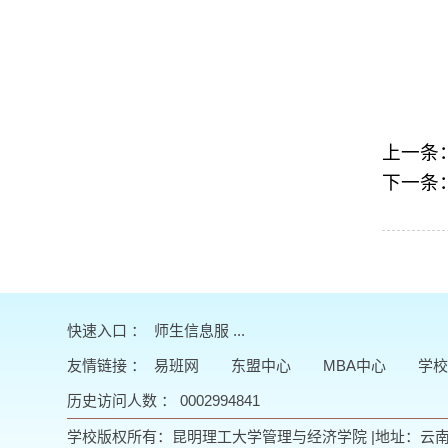
上一条
下一条
快速入口 ：
师生信息服 ...
友情链接
：
易班网
东盟中心
MBA中心
学校
历史访问人数 ：
0002994841
学校版权所有：昆明理工大学管理与经济学院 |地址：云南省