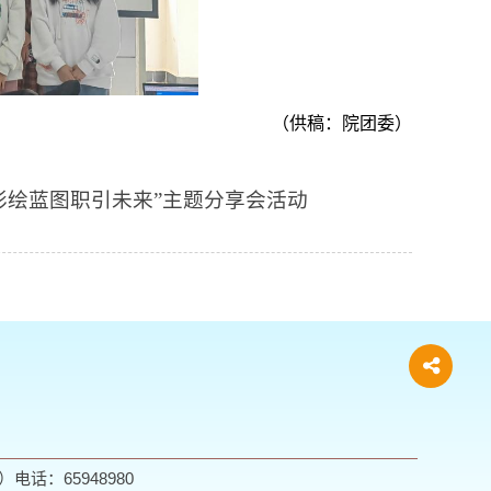
（供稿：院团委）
彩绘蓝图职引未来”主题分享会活动
：65948980