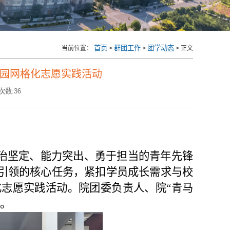
首页
群团工作
团学动态
当前位置：
>
>
> 正文
班校园网格化志愿实践活动
次数:
36
政治坚定、能力突出、勇于担当的青年先锋
引领的核心任务，紧扣学员成长需求与校
化志愿
实践
活动。
院
团委
负责人
、院
“
青马
。