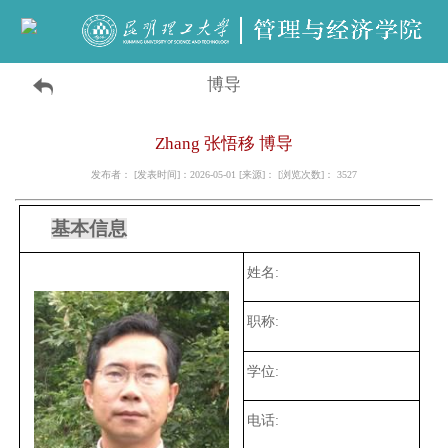
博导
Zhang 张悟移 博导
发布者： [发表时间]：2026-05-01 [来源]： [浏览次数]：
3527
基本信息
姓名:
张
职称:
教
学位:
博
电话: